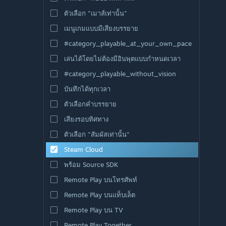
ตัวเลือก "เมาส์เท่านั้น"
เมนูเกมแบบมีเสียงบรรยาย
#category_playable_at_your_own_pace
เล่นได้โดยไม่ต้องมีอินพุตแบบกำหนดเวลา
#category_playable_without_vision
บันทึกได้ทุกเวลา
ตัวเลือกคำบรรยาย
เสียงรอบทิศทาง
ตัวเลือก "สัมผัสเท่านั้น"
Steam Cloud
พร้อม Source SDK
Remote Play บนโทรศัพท์
Remote Play บนแท็บเล็ต
Remote Play บน TV
Remote Play Together