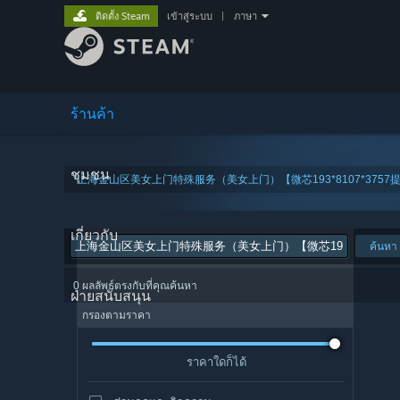
ติดตั้ง Steam
เข้าสู่ระบบ
|
ภาษา
ร้านค้า
ชุมชน
"上海金山区美女上门特殊服务（美女上门）【微芯193*8107*37
เกี่ยวกับ
ค้นหา
0 ผลลัพธ์ตรงกับที่คุณค้นหา
ฝ่ายสนับสนุน
กรองตามราคา
ราคาใดก็ได้