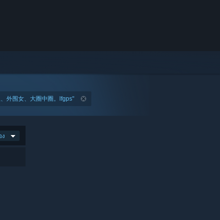
外围女、大圈中圈。lfgps"
อง