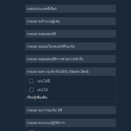
เกมสวมบทบาท
แสดงประเภทที่เลือก
ผู้เล่นหลายคนจำนวนมาก
อินดี้
กรองตามจำนวนผู้เล่น
เล่นระหว่างการพัฒนา
กรองตามคุณสมบัติ
แคชชวล
จำลองสถานการณ์
กรองตามคอนโทรลเลอร์ที่รองรับ
แข่งความเร็ว
กรองตามคุณสมบัติการช่วยการเข้าถึง
กีฬา
การผลิตวิดีโอ
กรองตามความเข้ากันได้กับ Steam Deck
การแก้ไขรูปภาพ
เล่นได้ดี
เล่นได้
เรียนรู้เพิ่มเติม
กรองตามการรองรับ VR
กรองตามระบบปฏิบัติการ