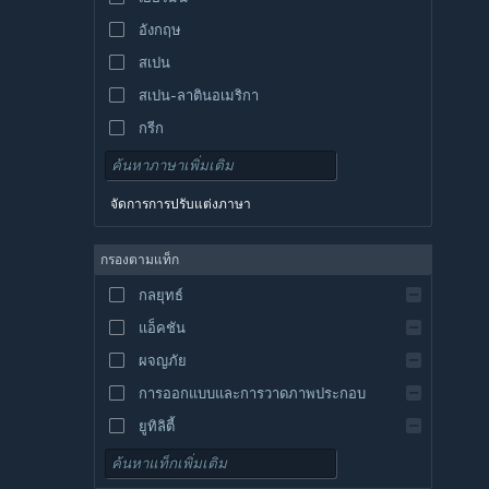
อังกฤษ
สเปน
สเปน-ลาตินอเมริกา
กรีก
จัดการการปรับแต่งภาษา
กรองตามแท็ก
กลยุทธ์
แอ็คชัน
ผจญภัย
การออกแบบและการวาดภาพประกอบ
ยูทิลิตี้
เล่นฟรี