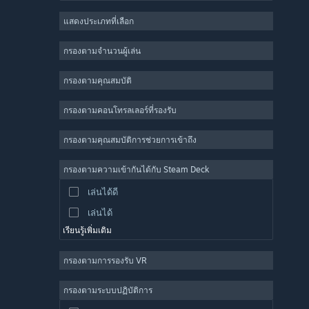
เกมสวมบทบาท
แสดงประเภทที่เลือก
ผู้เล่นหลายคนจำนวนมาก
อินดี้
กรองตามจำนวนผู้เล่น
เล่นระหว่างการพัฒนา
กรองตามคุณสมบัติ
แคชชวล
จำลองสถานการณ์
กรองตามคอนโทรลเลอร์ที่รองรับ
แข่งความเร็ว
กรองตามคุณสมบัติการช่วยการเข้าถึง
กีฬา
การผลิตวิดีโอ
กรองตามความเข้ากันได้กับ Steam Deck
การแก้ไขรูปภาพ
เล่นได้ดี
เล่นได้
เรียนรู้เพิ่มเติม
กรองตามการรองรับ VR
กรองตามระบบปฏิบัติการ