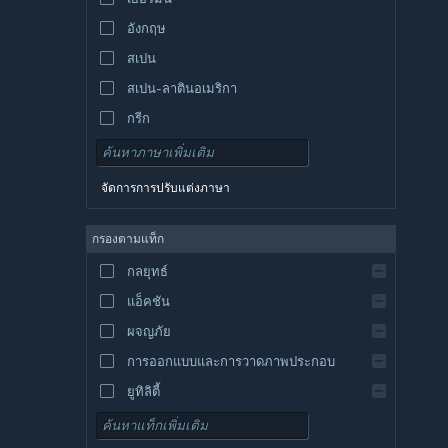
อังกฤษ
สเปน
สเปน-ลาตินอเมริกา
กรีก
จัดการการปรับแต่งภาษา
กรองตามแท็ก
กลยุทธ์
แอ็คชัน
ผจญภัย
การออกแบบและการวาดภาพประกอบ
ยูทิลิตี้
เล่นฟรี