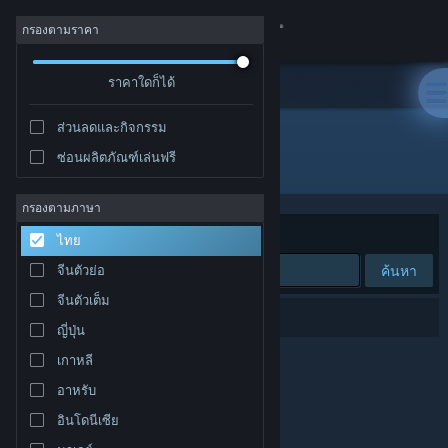
เข้าสู่ระบบ
กรองตามราคา
ร้านค้า
ราคาใดก็ได้
ส่วนลดและกิจกรรม
ชุมชน
ซ่อนผลิตภัณฑ์เล่นฟรี
ผู้จัดจำหน่าย: Stroe Andrei
เกี่ยวกับ
กรองตามภาษา
จัดเรียงตาม
ความเกี่ยวข้อง
ไทย
ฝ่ายสนับสนุน
ค้นหา
จีนตัวย่อ
จีนตัวเต็ม
เปลี่ยนภาษา
0 ผลลัพธ์ตรงกับที่คุณค้นหา
ญี่ปุ่น
รับแอป Steam แบบพกพา
เกาหลี
อาหรับ
ชมเว็บไซต์สำหรับเดสก์ท็อป
อินโดนีเซีย