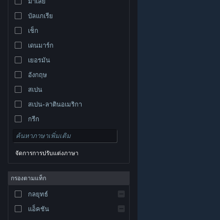
มาเลย์
บัลแกเรีย
เช็ก
เดนมาร์ก
เยอรมัน
อังกฤษ
สเปน
สเปน-ลาตินอเมริกา
กรีก
จัดการการปรับแต่งภาษา
© Valve Corporation สงวนลิขสิทธิ์ เครื่องหมายการค้า
กรองตามแท็ก
ทั้งหมดเป็นทรัพย์สินของเจ้าของที่เกี่ยวข้องในสหรัฐอเมริกา
และประเทศอื่น
นโยบายความเป็นส่วนตัว
|
กฎหมาย
|
กลยุทธ์
การช่วยการเข้าถึง
|
ข้อตกลงการสมัครสมาชิกของ
Steam
|
การคืนเงิน
|
คุกกี้
แอ็คชัน