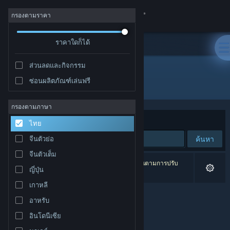
เข้าสู่ระบบ
กรองตามราคา
ร้านค้า
ราคาใดก็ได้
ส่วนลดและกิจกรรม
ชุมชน
ซ่อนผลิตภัณฑ์เล่นฟรี
ผู้จัดจำหน่าย: PixelShorts
เกี่ยวกับ
กรองตามภาษา
จัดเรียงตาม
ความเกี่ยวข้อง
ไทย
ฝ่ายสนับสนุน
ค้นหา
จีนตัวย่อ
จีนตัวเต็ม
เปลี่ยนภาษา
0 ผลลัพธ์ตรงกับที่คุณค้นหา 1 ผลิตภัณฑ์ได้ถูกละเว้นตามการปรับ
ญี่ปุ่น
แต่งของคุณ
รับแอป Steam แบบพกพา
เกาหลี
อาหรับ
ชมเว็บไซต์สำหรับเดสก์ท็อป
อินโดนีเซีย