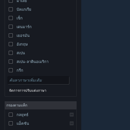
มาเลย์
บัลแกเรีย
เช็ก
เดนมาร์ก
เยอรมัน
อังกฤษ
สเปน
สเปน-ลาตินอเมริกา
กรีก
จัดการการปรับแต่งภาษา
© Valve Corporation สงวนลิขสิทธิ์ เครื่องหมายการค้า
กรองตามแท็ก
ทั้งหมดเป็นทรัพย์สินของเจ้าของที่เกี่ยวข้องในสหรัฐอเมริกา
และประเทศอื่น
นโยบายความเป็นส่วนตัว
|
กฎหมาย
|
กลยุทธ์
การช่วยการเข้าถึง
|
ข้อตกลงการสมัครสมาชิกของ
Steam
|
การคืนเงิน
|
คุกกี้
แอ็คชัน