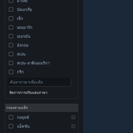
มาเลย์
บัลแกเรีย
เช็ก
เดนมาร์ก
เยอรมัน
อังกฤษ
สเปน
สเปน-ลาตินอเมริกา
กรีก
จัดการการปรับแต่งภาษา
© Valve Corporation สงวนลิขสิทธิ์ เครื่องหมายการค้า
กรองตามแท็ก
ทั้งหมดเป็นทรัพย์สินของเจ้าของที่เกี่ยวข้องในสหรัฐอเมริกา
และประเทศอื่น
นโยบายความเป็นส่วนตัว
|
กฎหมาย
|
กลยุทธ์
การช่วยการเข้าถึง
|
ข้อตกลงการสมัครสมาชิกของ
Steam
|
การคืนเงิน
|
คุกกี้
แอ็คชัน