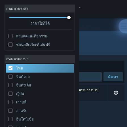
เข้าสู่ระบบ
กรองตามราคา
ร้านค้า
ราคาใดก็ได้
ส่วนลดและกิจกรรม
ชุมชน
ซ่อนผลิตภัณฑ์เล่นฟรี
ผู้จัดจำหน่าย: Phaenom GmbH
เกี่ยวกับ
กรองตามภาษา
จัดเรียงตาม
ความเกี่ยวข้อง
ไทย
ฝ่ายสนับสนุน
ค้นหา
จีนตัวย่อ
จีนตัวเต็ม
เปลี่ยนภาษา
0 ผลลัพธ์ตรงกับที่คุณค้นหา 1 ผลิตภัณฑ์ได้ถูกละเว้นตามการปรับ
ญี่ปุ่น
แต่งของคุณ
รับแอป Steam แบบพกพา
เกาหลี
อาหรับ
ชมเว็บไซต์สำหรับเดสก์ท็อป
อินโดนีเซีย