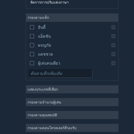
จัดการการปรับแต่งภาษา
อังกฤษ
สเปน
กรองตามแท็ก
สเปน-ลาตินอเมริกา
อินดี้
กรีก
แอ็คชัน
ผจญภัย
แคชชวล
ผู้เล่นคนเดียว
จำลองสถานการณ์
เกมสวมบทบาท
แสดงประเภทที่เลือก
กลยุทธ์
2 มิติ
กรองตามจำนวนผู้เล่น
เล่นระหว่างการพัฒนา
กรองตามคุณสมบัติ
3 มิติ
เล่นฟรี
กรองตามคอนโทรลเลอร์ที่รองรับ