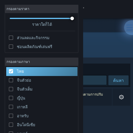
เข้าสู่ระบบ
กรองตามราคา
ร้านค้า
ราคาใดก็ได้
ส่วนลดและกิจกรรม
ชุมชน
ซ่อนผลิตภัณฑ์เล่นฟรี
ผู้จัดจำหน่าย: Lost Relic Games
เกี่ยวกับ
กรองตามภาษา
จัดเรียงตาม
ความเกี่ยวข้อง
ไทย
ฝ่ายสนับสนุน
ค้นหา
จีนตัวย่อ
จีนตัวเต็ม
เปลี่ยนภาษา
0 ผลลัพธ์ตรงกับที่คุณค้นหา 1 ผลิตภัณฑ์ได้ถูกละเว้นตามการปรับ
ญี่ปุ่น
แต่งของคุณ
รับแอป Steam แบบพกพา
เกาหลี
อาหรับ
ชมเว็บไซต์สำหรับเดสก์ท็อป
อินโดนีเซีย