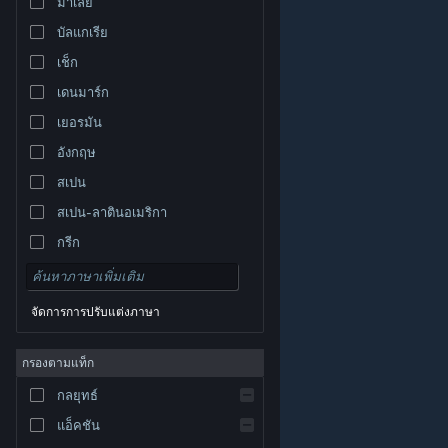
มาเลย์
บัลแกเรีย
เช็ก
เดนมาร์ก
เยอรมัน
อังกฤษ
สเปน
สเปน-ลาตินอเมริกา
กรีก
จัดการการปรับแต่งภาษา
© Valve Corporation สงวนลิขสิทธิ์ เครื่องหมายการค้า
กรองตามแท็ก
ทั้งหมดเป็นทรัพย์สินของเจ้าของที่เกี่ยวข้องในสหรัฐอเมริกา
และประเทศอื่น
นโยบายความเป็นส่วนตัว
|
กฎหมาย
|
กลยุทธ์
การช่วยการเข้าถึง
|
ข้อตกลงการสมัครสมาชิกของ
Steam
|
การคืนเงิน
|
คุกกี้
แอ็คชัน