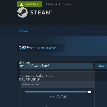
ติดตั้ง Steam
เข้าสู่ระบบ
|
ภาษา
ร้านค้า
ชุมชน
ผู้จัดจำหน่าย: HumbleGames
เกี่ยวกับ
ค้นหา
0 ผลลัพธ์ตรงกับที่คุณค้นหา
ฝ่ายสนับสนุน
กรองตามราคา
ราคาใดก็ได้