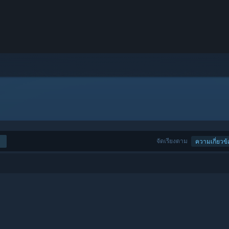
จัดเรียงตาม
ความเกี่ยวข้