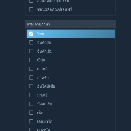
ส่วนลดและกิจกรรม
ซ่อนผลิตภัณฑ์เล่นฟรี
กรองตามภาษา
ไทย
จีนตัวย่อ
จีนตัวเต็ม
ญี่ปุ่น
เกาหลี
อาหรับ
อินโดนีเซีย
มาเลย์
บัลแกเรีย
เช็ก
เดนมาร์ก
เยอรมัน