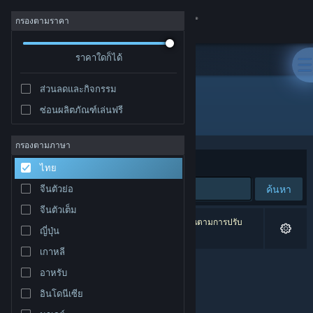
เข้าสู่ระบบ
กรองตามราคา
ร้านค้า
ราคาใดก็ได้
ส่วนลดและกิจกรรม
ชุมชน
ซ่อนผลิตภัณฑ์เล่นฟรี
ผู้จัดจำหน่าย: DesktopPaints LLC
เกี่ยวกับ
กรองตามภาษา
จัดเรียงตาม
ความเกี่ยวข้อง
ไทย
ฝ่ายสนับสนุน
ค้นหา
จีนตัวย่อ
จีนตัวเต็ม
เปลี่ยนภาษา
0 ผลลัพธ์ตรงกับที่คุณค้นหา 2 ผลิตภัณฑ์ได้ถูกละเว้นตามการปรับ
ญี่ปุ่น
แต่งของคุณ
รับแอป Steam แบบพกพา
เกาหลี
อาหรับ
ชมเว็บไซต์สำหรับเดสก์ท็อป
อินโดนีเซีย