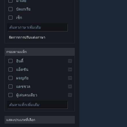
มาเลย์
บัลแกเรีย
เช็ก
เดนมาร์ก
เยอรมัน
จัดการการปรับแต่งภาษา
อังกฤษ
สเปน
กรองตามแท็ก
สเปน-ลาตินอเมริกา
อินดี้
กรีก
แอ็คชัน
ผจญภัย
แคชชวล
ผู้เล่นคนเดียว
© Valve Corporation สงวนลิขสิทธิ์ เครื่องหมายการค้า
จำลองสถานการณ์
ทั้งหมดเป็นทรัพย์สินของเจ้าของที่เกี่ยวข้องในสหรัฐอเมริกา
และประเทศอื่น
นโยบายความเป็นส่วนตัว
|
กฎหมาย
|
เกมสวมบทบาท
การช่วยการเข้าถึง
|
ข้อตกลงการสมัครสมาชิกของ
Steam
|
การคืนเงิน
|
คุกกี้
แสดงประเภทที่เลือก
กลยุทธ์