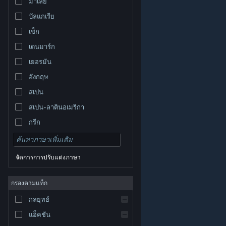
มาเลย์
บัลแกเรีย
เช็ก
เดนมาร์ก
เยอรมัน
อังกฤษ
สเปน
สเปน-ลาตินอเมริกา
กรีก
จัดการการปรับแต่งภาษา
© Valve Corporation สงวนลิขสิทธิ์ เครื่องหมายการค้า
กรองตามแท็ก
ทั้งหมดเป็นทรัพย์สินของเจ้าของที่เกี่ยวข้องในสหรัฐอเมริกา
และประเทศอื่น
นโยบายความเป็นส่วนตัว
|
กฎหมาย
|
กลยุทธ์
การช่วยการเข้าถึง
|
ข้อตกลงการสมัครสมาชิกของ
Steam
|
การคืนเงิน
|
คุกกี้
แอ็คชัน