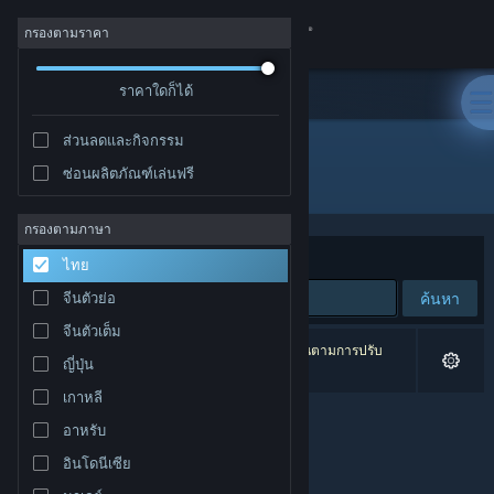
เข้าสู่ระบบ
กรองตามราคา
ร้านค้า
ราคาใดก็ได้
ส่วนลดและกิจกรรม
ชุมชน
ซ่อนผลิตภัณฑ์เล่นฟรี
ผู้จัดจำหน่าย: Cavalier Game Studios
เกี่ยวกับ
กรองตามภาษา
จัดเรียงตาม
ความเกี่ยวข้อง
ไทย
ฝ่ายสนับสนุน
ค้นหา
จีนตัวย่อ
จีนตัวเต็ม
เปลี่ยนภาษา
0 ผลลัพธ์ตรงกับที่คุณค้นหา 3 ผลิตภัณฑ์ได้ถูกละเว้นตามการปรับ
ญี่ปุ่น
แต่งของคุณ
รับแอป Steam แบบพกพา
เกาหลี
อาหรับ
ชมเว็บไซต์สำหรับเดสก์ท็อป
อินโดนีเซีย