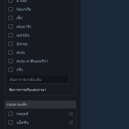
มาเลย์
บัลแกเรีย
เช็ก
เดนมาร์ก
เยอรมัน
อังกฤษ
สเปน
สเปน-ลาตินอเมริกา
กรีก
จัดการการปรับแต่งภาษา
© Valve Corporation สงวนลิขสิทธิ์ เครื่องหมายการค้า
กรองตามแท็ก
ทั้งหมดเป็นทรัพย์สินของเจ้าของที่เกี่ยวข้องในสหรัฐอเมริกา
และประเทศอื่น
นโยบายความเป็นส่วนตัว
|
กฎหมาย
|
กลยุทธ์
การช่วยการเข้าถึง
|
ข้อตกลงการสมัครสมาชิกของ
Steam
|
การคืนเงิน
|
คุกกี้
แอ็คชัน