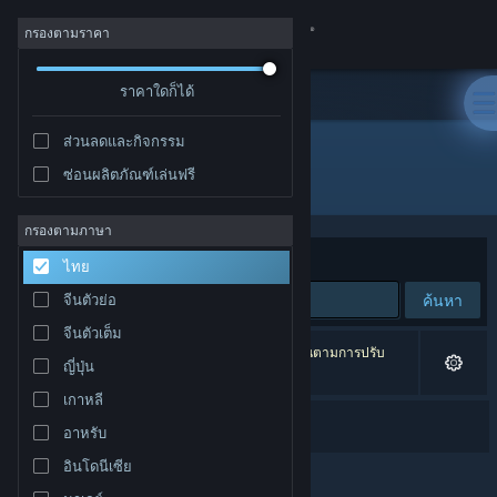
เข้าสู่ระบบ
กรองตามราคา
ร้านค้า
ราคาใดก็ได้
ส่วนลดและกิจกรรม
ชุมชน
ซ่อนผลิตภัณฑ์เล่นฟรี
ผู้จัดจำหน่าย: Botan
เกี่ยวกับ
กรองตามภาษา
จัดเรียงตาม
ความเกี่ยวข้อง
ไทย
ฝ่ายสนับสนุน
ค้นหา
จีนตัวย่อ
จีนตัวเต็ม
เปลี่ยนภาษา
1 ผลลัพธ์ตรงกับที่คุณค้นหา 3 ผลิตภัณฑ์ได้ถูกละเว้นตามการปรับ
ญี่ปุ่น
แต่งของคุณ
รับแอป Steam แบบพกพา
เกาหลี
Dual Survivors
อาหรับ
ชมเว็บไซต์สำหรับเดสก์ท็อป
อินโดนีเซีย