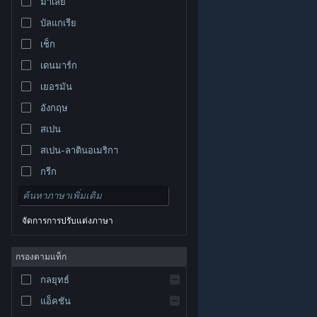
มาเลย์
บัลแกเรีย
เช็ก
เดนมาร์ก
เยอรมัน
อังกฤษ
สเปน
สเปน-ลาตินอเมริกา
กรีก
จัดการการปรับแต่งภาษา
© Valve Corporation สงวนลิขสิทธิ์ เครื่องหมายการค้า
กรองตามแท็ก
ทั้งหมดเป็นทรัพย์สินของเจ้าของที่เกี่ยวข้องในสหรัฐอเมริกา
และประเทศอื่น
นโยบายความเป็นส่วนตัว
|
กฎหมาย
|
กลยุทธ์
การช่วยการเข้าถึง
|
ข้อตกลงการสมัครสมาชิกของ
Steam
|
การคืนเงิน
|
คุกกี้
แอ็คชัน