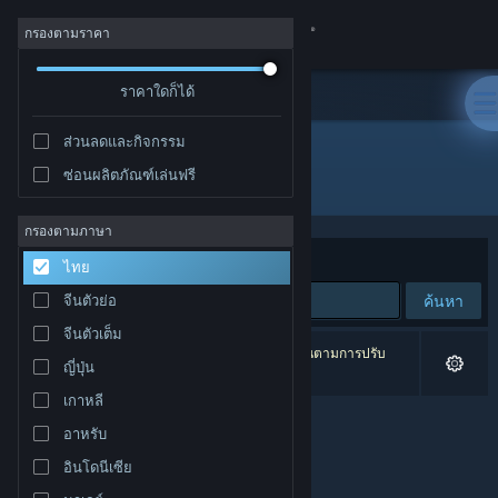
เข้าสู่ระบบ
กรองตามราคา
ร้านค้า
ราคาใดก็ได้
ส่วนลดและกิจกรรม
ชุมชน
ซ่อนผลิตภัณฑ์เล่นฟรี
ผู้จัดจำหน่าย: BINGOBELL
เกี่ยวกับ
กรองตามภาษา
จัดเรียงตาม
ความเกี่ยวข้อง
ไทย
ฝ่ายสนับสนุน
ค้นหา
จีนตัวย่อ
จีนตัวเต็ม
เปลี่ยนภาษา
0 ผลลัพธ์ตรงกับที่คุณค้นหา 9 ผลิตภัณฑ์ได้ถูกละเว้นตามการปรับ
ญี่ปุ่น
แต่งของคุณ
รับแอป Steam แบบพกพา
เกาหลี
อาหรับ
ชมเว็บไซต์สำหรับเดสก์ท็อป
อินโดนีเซีย