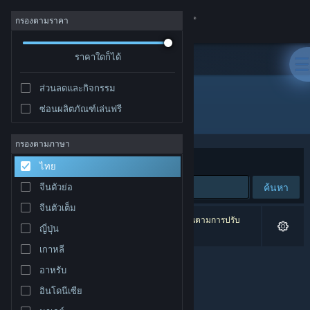
เข้าสู่ระบบ
กรองตามราคา
ร้านค้า
ราคาใดก็ได้
ส่วนลดและกิจกรรม
ชุมชน
ซ่อนผลิตภัณฑ์เล่นฟรี
ผู้จัดจำหน่าย: Andreas Hager Gaming
เกี่ยวกับ
กรองตามภาษา
จัดเรียงตาม
ความเกี่ยวข้อง
ไทย
ฝ่ายสนับสนุน
ค้นหา
จีนตัวย่อ
จีนตัวเต็ม
เปลี่ยนภาษา
0 ผลลัพธ์ตรงกับที่คุณค้นหา 2 ผลิตภัณฑ์ได้ถูกละเว้นตามการปรับ
ญี่ปุ่น
แต่งของคุณ
รับแอป Steam แบบพกพา
เกาหลี
อาหรับ
ชมเว็บไซต์สำหรับเดสก์ท็อป
อินโดนีเซีย