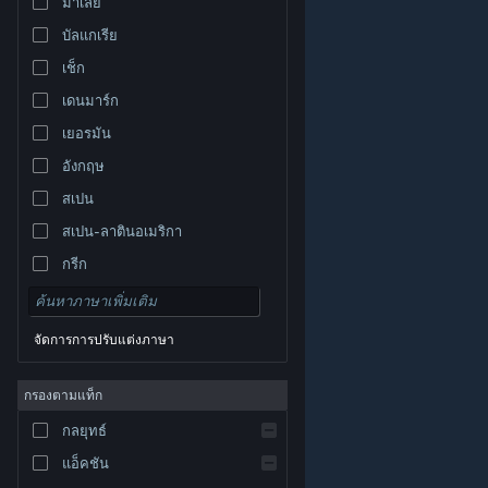
มาเลย์
บัลแกเรีย
เช็ก
เดนมาร์ก
เยอรมัน
อังกฤษ
สเปน
สเปน-ลาตินอเมริกา
กรีก
จัดการการปรับแต่งภาษา
© Valve Corporation สงวนลิขสิทธิ์ เครื่องหมายการค้า
กรองตามแท็ก
ทั้งหมดเป็นทรัพย์สินของเจ้าของที่เกี่ยวข้องในสหรัฐอเมริกา
และประเทศอื่น
นโยบายความเป็นส่วนตัว
|
กฎหมาย
|
กลยุทธ์
การช่วยการเข้าถึง
|
ข้อตกลงการสมัครสมาชิกของ
Steam
|
การคืนเงิน
|
คุกกี้
แอ็คชัน