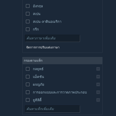
อังกฤษ
สเปน
สเปน-ลาตินอเมริกา
กรีก
จัดการการปรับแต่งภาษา
กรองตามแท็ก
กลยุทธ์
แอ็คชัน
ผจญภัย
การออกแบบและการวาดภาพประกอบ
ยูทิลิตี้
เล่นฟรี
เกมสวมบทบาท