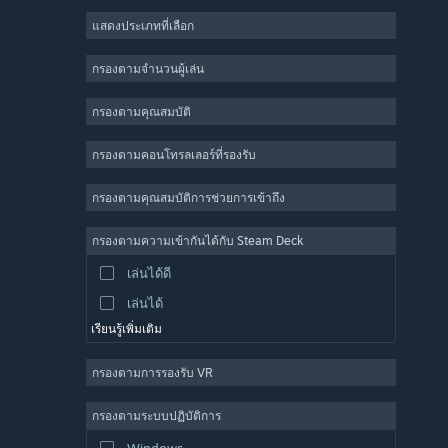
แสดงประเภทที่เลือก
ผู้เล่นหลายคนจำนวนมาก
อินดี้
กรองตามจำนวนผู้เล่น
เล่นระหว่างการพัฒนา
กรองตามคุณสมบัติ
แคชชวล
จำลองสถานการณ์
กรองตามคอนโทรลเลอร์ที่รองรับ
แข่งความเร็ว
กรองตามคุณสมบัติการช่วยการเข้าถึง
กีฬา
การผลิตวิดีโอ
กรองตามความเข้ากันได้กับ Steam Deck
การแก้ไขรูปภาพ
เล่นได้ดี
เล่นได้
เรียนรู้เพิ่มเติม
กรองตามการรองรับ VR
กรองตามระบบปฏิบัติการ
Windows