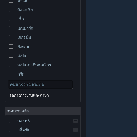
มาเลย์
บัลแกเรีย
เช็ก
เดนมาร์ก
เยอรมัน
อังกฤษ
สเปน
สเปน-ลาตินอเมริกา
กรีก
จัดการการปรับแต่งภาษา
© Valve Corporation สงวนลิขสิทธิ์ เครื่องหมายการค้า
กรองตามแท็ก
ทั้งหมดเป็นทรัพย์สินของเจ้าของที่เกี่ยวข้องในสหรัฐอเมริกา
และประเทศอื่น
นโยบายความเป็นส่วนตัว
|
กฎหมาย
|
กลยุทธ์
การช่วยการเข้าถึง
|
ข้อตกลงการสมัครสมาชิกของ
Steam
|
การคืนเงิน
|
คุกกี้
แอ็คชัน