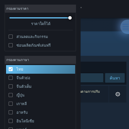
เข้าสู่ระบบ
กรองตามราคา
ร้านค้า
ราคาใดก็ได้
ส่วนลดและกิจกรรม
ชุมชน
ซ่อนผลิตภัณฑ์เล่นฟรี
ผู้พัฒนา: minituna
เกี่ยวกับ
กรองตามภาษา
จัดเรียงตาม
ความเกี่ยวข้อง
ไทย
ฝ่ายสนับสนุน
ค้นหา
จีนตัวย่อ
จีนตัวเต็ม
เปลี่ยนภาษา
0 ผลลัพธ์ตรงกับที่คุณค้นหา 1 ผลิตภัณฑ์ได้ถูกละเว้นตามการปรับ
ญี่ปุ่น
แต่งของคุณ
รับแอป Steam แบบพกพา
เกาหลี
อาหรับ
ชมเว็บไซต์สำหรับเดสก์ท็อป
อินโดนีเซีย