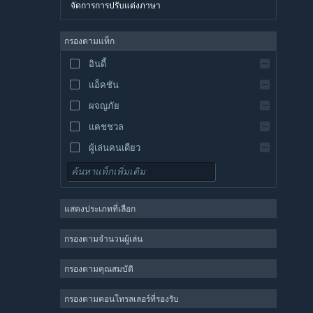
จัดการการปรับแต่งภาษา
อังกฤษ
สเปน
กรองตามแท็ก
สเปน-ลาตินอเมริกา
อินดี้
กรีก
แอ็คชัน
ผจญภัย
แคชชวล
ผู้เล่นคนเดียว
จำลองสถานการณ์
เกมสวมบทบาท
แสดงประเภทที่เลือก
กลยุทธ์
2 มิติ
กรองตามจำนวนผู้เล่น
เล่นระหว่างการพัฒนา
กรองตามคุณสมบัติ
3 มิติ
เล่นฟรี
กรองตามคอนโทรลเลอร์ที่รองรับ