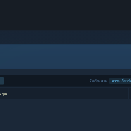
จัดเรียงตาม
ความเกี่ยวข้
องคุณ