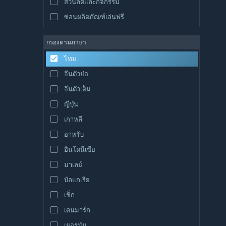
ส่วนลดและกิจกรรม
ซ่อนผลิตภัณฑ์เล่นฟรี
กรองตามภาษา
ไทย
จีนตัวย่อ
จีนตัวเต็ม
ญี่ปุ่น
เกาหลี
อาหรับ
อินโดนีเซีย
มาเลย์
บัลแกเรีย
เช็ก
เดนมาร์ก
เยอรมัน