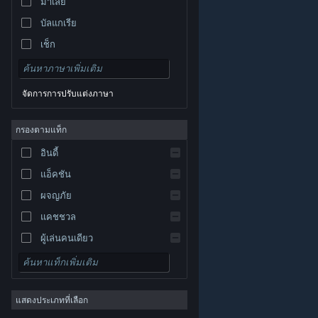
มาเลย์
บัลแกเรีย
เช็ก
เดนมาร์ก
เยอรมัน
จัดการการปรับแต่งภาษา
อังกฤษ
สเปน
กรองตามแท็ก
สเปน-ลาตินอเมริกา
อินดี้
กรีก
แอ็คชัน
ผจญภัย
แคชชวล
ผู้เล่นคนเดียว
© Valve Corporation สงวนลิขสิทธิ์ เครื่องหมายการค้า
จำลองสถานการณ์
ทั้งหมดเป็นทรัพย์สินของเจ้าของที่เกี่ยวข้องในสหรัฐอเมริกา
และประเทศอื่น
นโยบายความเป็นส่วนตัว
|
กฎหมาย
|
เกมสวมบทบาท
การช่วยการเข้าถึง
|
ข้อตกลงการสมัครสมาชิกของ
Steam
|
การคืนเงิน
|
คุกกี้
แสดงประเภทที่เลือก
กลยุทธ์