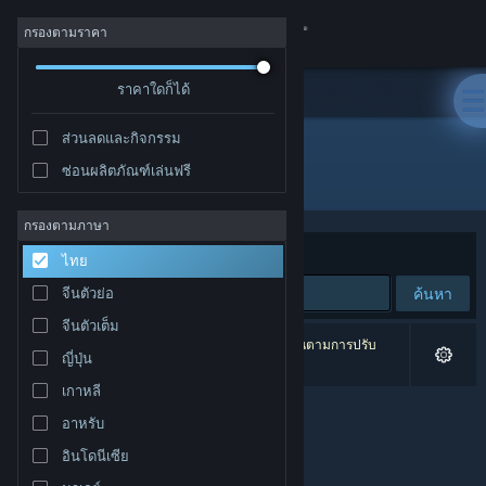
เข้าสู่ระบบ
กรองตามราคา
ร้านค้า
ราคาใดก็ได้
ส่วนลดและกิจกรรม
ชุมชน
ซ่อนผลิตภัณฑ์เล่นฟรี
ผู้พัฒนา: Zero Sum Games
เกี่ยวกับ
กรองตามภาษา
จัดเรียงตาม
ความเกี่ยวข้อง
ไทย
ฝ่ายสนับสนุน
ค้นหา
จีนตัวย่อ
จีนตัวเต็ม
เปลี่ยนภาษา
0 ผลลัพธ์ตรงกับที่คุณค้นหา 8 ผลิตภัณฑ์ได้ถูกละเว้นตามการปรับ
ญี่ปุ่น
แต่งของคุณ
รับแอป Steam แบบพกพา
เกาหลี
อาหรับ
ชมเว็บไซต์สำหรับเดสก์ท็อป
อินโดนีเซีย