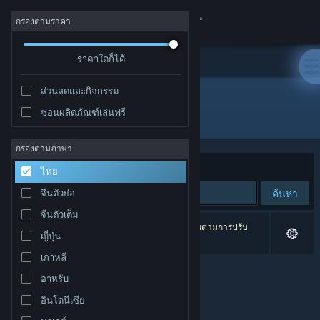
เข้าสู่ระบบ
กรองตามราคา
ร้านค้า
ราคาใดก็ได้
ส่วนลดและกิจกรรม
ชุมชน
ซ่อนผลิตภัณฑ์เล่นฟรี
ผู้พัฒนา: ZGGame
เกี่ยวกับ
กรองตามภาษา
จัดเรียงตาม
ความเกี่ยวข้อง
ไทย
ฝ่ายสนับสนุน
ค้นหา
จีนตัวย่อ
จีนตัวเต็ม
เปลี่ยนภาษา
0 ผลลัพธ์ตรงกับที่คุณค้นหา 2 ผลิตภัณฑ์ได้ถูกละเว้นตามการปรับ
ญี่ปุ่น
แต่งของคุณ
รับแอป Steam แบบพกพา
เกาหลี
อาหรับ
ชมเว็บไซต์สำหรับเดสก์ท็อป
อินโดนีเซีย