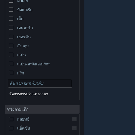
มาเลย์
บัลแกเรีย
เช็ก
เดนมาร์ก
เยอรมัน
อังกฤษ
สเปน
สเปน-ลาตินอเมริกา
กรีก
จัดการการปรับแต่งภาษา
© Valve Corporation สงวนลิขสิทธิ์ เครื่องหมายการค้า
กรองตามแท็ก
ทั้งหมดเป็นทรัพย์สินของเจ้าของที่เกี่ยวข้องในสหรัฐอเมริกา
และประเทศอื่น
นโยบายความเป็นส่วนตัว
|
กฎหมาย
|
กลยุทธ์
การช่วยการเข้าถึง
|
ข้อตกลงการสมัครสมาชิกของ
Steam
|
การคืนเงิน
|
คุกกี้
แอ็คชัน