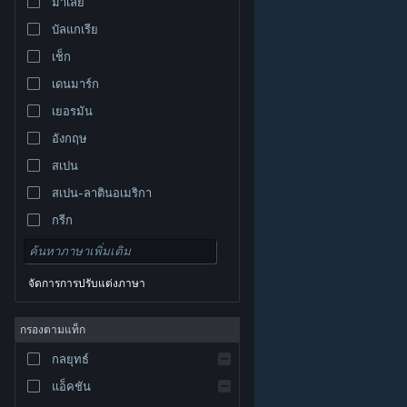
มาเลย์
บัลแกเรีย
เช็ก
เดนมาร์ก
เยอรมัน
อังกฤษ
สเปน
สเปน-ลาตินอเมริกา
กรีก
จัดการการปรับแต่งภาษา
© Valve Corporation สงวนลิขสิทธิ์ เครื่องหมายการค้า
กรองตามแท็ก
ทั้งหมดเป็นทรัพย์สินของเจ้าของที่เกี่ยวข้องในสหรัฐอเมริกา
และประเทศอื่น
นโยบายความเป็นส่วนตัว
|
กฎหมาย
|
กลยุทธ์
การช่วยการเข้าถึง
|
ข้อตกลงการสมัครสมาชิกของ
Steam
|
การคืนเงิน
|
คุกกี้
แอ็คชัน