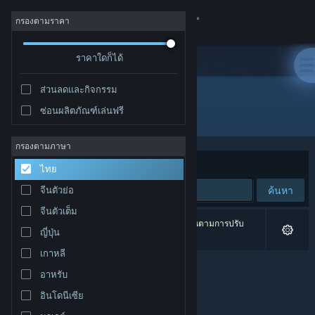
เข้าสู่ระบบ
กรองตามราคา
ร้านค้า
ราคาใดก็ได้
ส่วนลดและกิจกรรม
ชุมชน
ซ่อนผลิตภัณฑ์เล่นฟรี
ผู้พัฒนา: Wavesurf Studio
เกี่ยวกับ
กรองตามภาษา
จัดเรียงตาม
ความเกี่ยวข้อง
ไทย
ฝ่ายสนับสนุน
ค้นหา
จีนตัวย่อ
จีนตัวเต็ม
เปลี่ยนภาษา
0 ผลลัพธ์ตรงกับที่คุณค้นหา 2 ผลิตภัณฑ์ได้ถูกละเว้นตามการปรับ
ญี่ปุ่น
แต่งของคุณ
รับแอป Steam แบบพกพา
เกาหลี
อาหรับ
ชมเว็บไซต์สำหรับเดสก์ท็อป
อินโดนีเซีย