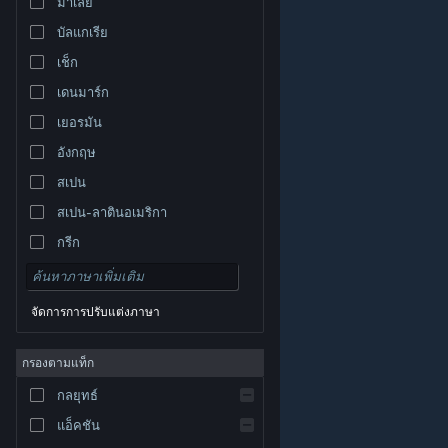
มาเลย์
บัลแกเรีย
เช็ก
เดนมาร์ก
เยอรมัน
อังกฤษ
สเปน
สเปน-ลาตินอเมริกา
กรีก
จัดการการปรับแต่งภาษา
© Valve Corporation สงวนลิขสิทธิ์ เครื่องหมายการค้า
กรองตามแท็ก
ทั้งหมดเป็นทรัพย์สินของเจ้าของที่เกี่ยวข้องในสหรัฐอเมริกา
และประเทศอื่น
นโยบายความเป็นส่วนตัว
|
กฎหมาย
|
กลยุทธ์
การช่วยการเข้าถึง
|
ข้อตกลงการสมัครสมาชิกของ
Steam
|
การคืนเงิน
|
คุกกี้
แอ็คชัน