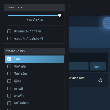
เข้าสู่ระบบ
กรองตามราคา
ร้านค้า
ราคาใดก็ได้
ส่วนลดและกิจกรรม
ชุมชน
ซ่อนผลิตภัณฑ์เล่นฟรี
ผู้พัฒนา: Vlambeer
เกี่ยวกับ
กรองตามภาษา
จัดเรียงตาม
ความเกี่ยวข้อง
ไทย
ฝ่ายสนับสนุน
ค้นหา
จีนตัวย่อ
จีนตัวเต็ม
เปลี่ยนภาษา
0 ผลลัพธ์ตรงกับที่คุณค้นหา 6 ผลิตภัณฑ์ได้ถูกละเว้นตามการปรับ
ญี่ปุ่น
แต่งของคุณ
รับแอป Steam แบบพกพา
เกาหลี
อาหรับ
ชมเว็บไซต์สำหรับเดสก์ท็อป
อินโดนีเซีย