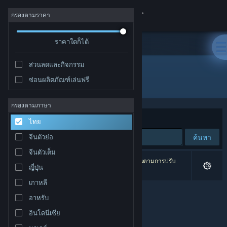
เข้าสู่ระบบ
กรองตามราคา
ร้านค้า
ราคาใดก็ได้
ส่วนลดและกิจกรรม
ชุมชน
ซ่อนผลิตภัณฑ์เล่นฟรี
ผู้พัฒนา: Vionsoft
เกี่ยวกับ
กรองตามภาษา
จัดเรียงตาม
ความเกี่ยวข้อง
ไทย
ฝ่ายสนับสนุน
ค้นหา
จีนตัวย่อ
จีนตัวเต็ม
เปลี่ยนภาษา
0 ผลลัพธ์ตรงกับที่คุณค้นหา 1 ผลิตภัณฑ์ได้ถูกละเว้นตามการปรับ
ญี่ปุ่น
แต่งของคุณ
รับแอป Steam แบบพกพา
เกาหลี
อาหรับ
ชมเว็บไซต์สำหรับเดสก์ท็อป
อินโดนีเซีย