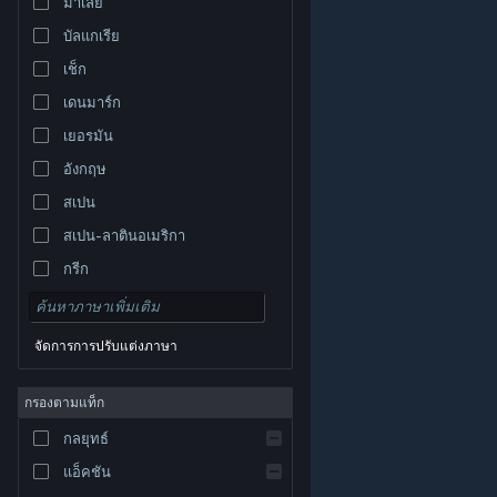
มาเลย์
บัลแกเรีย
เช็ก
เดนมาร์ก
เยอรมัน
อังกฤษ
สเปน
สเปน-ลาตินอเมริกา
กรีก
จัดการการปรับแต่งภาษา
© Valve Corporation สงวนลิขสิทธิ์ เครื่องหมายการค้า
กรองตามแท็ก
ทั้งหมดเป็นทรัพย์สินของเจ้าของที่เกี่ยวข้องในสหรัฐอเมริกา
และประเทศอื่น
นโยบายความเป็นส่วนตัว
|
กฎหมาย
|
กลยุทธ์
การช่วยการเข้าถึง
|
ข้อตกลงการสมัครสมาชิกของ
Steam
|
การคืนเงิน
|
คุกกี้
แอ็คชัน