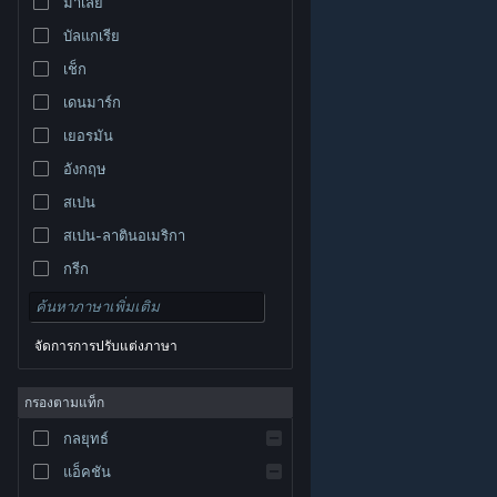
มาเลย์
บัลแกเรีย
เช็ก
เดนมาร์ก
เยอรมัน
อังกฤษ
สเปน
สเปน-ลาตินอเมริกา
กรีก
จัดการการปรับแต่งภาษา
© Valve Corporation สงวนลิขสิทธิ์ เครื่องหมายการค้า
กรองตามแท็ก
ทั้งหมดเป็นทรัพย์สินของเจ้าของที่เกี่ยวข้องในสหรัฐอเมริกา
และประเทศอื่น
นโยบายความเป็นส่วนตัว
|
กฎหมาย
|
กลยุทธ์
การช่วยการเข้าถึง
|
ข้อตกลงการสมัครสมาชิกของ
Steam
|
การคืนเงิน
|
คุกกี้
แอ็คชัน