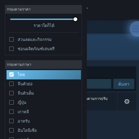
เข้าสู่ระบบ
กรองตามราคา
ร้านค้า
ราคาใดก็ได้
ส่วนลดและกิจกรรม
ชุมชน
ซ่อนผลิตภัณฑ์เล่นฟรี
ผู้พัฒนา: Vesa Härkönen
เกี่ยวกับ
กรองตามภาษา
จัดเรียงตาม
ความเกี่ยวข้อง
ไทย
ฝ่ายสนับสนุน
ค้นหา
จีนตัวย่อ
จีนตัวเต็ม
เปลี่ยนภาษา
0 ผลลัพธ์ตรงกับที่คุณค้นหา 2 ผลิตภัณฑ์ได้ถูกละเว้นตามการปรับ
ญี่ปุ่น
แต่งของคุณ
รับแอป Steam แบบพกพา
เกาหลี
อาหรับ
ชมเว็บไซต์สำหรับเดสก์ท็อป
อินโดนีเซีย