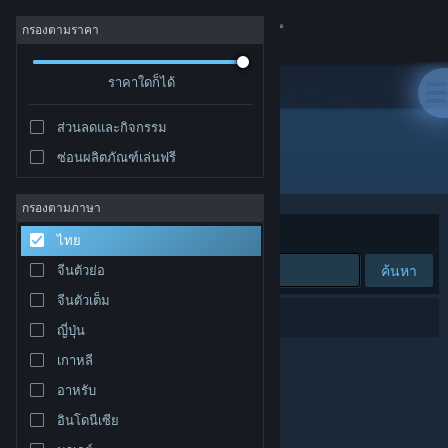
เข้าสู่ระบบ
กรองตามราคา
ร้านค้า
ราคาใดก็ได้
ส่วนลดและกิจกรรม
ชุมชน
ซ่อนผลิตภัณฑ์เล่นฟรี
ผู้พัฒนา: Vector VR, LLC
เกี่ยวกับ
กรองตามภาษา
จัดเรียงตาม
ความเกี่ยวข้อง
ไทย
ฝ่ายสนับสนุน
ค้นหา
จีนตัวย่อ
จีนตัวเต็ม
เปลี่ยนภาษา
0 ผลลัพธ์ตรงกับที่คุณค้นหา
ญี่ปุ่น
รับแอป Steam แบบพกพา
เกาหลี
อาหรับ
ชมเว็บไซต์สำหรับเดสก์ท็อป
อินโดนีเซีย