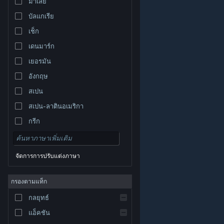
มาเลย์
บัลแกเรีย
เช็ก
เดนมาร์ก
เยอรมัน
อังกฤษ
สเปน
สเปน-ลาตินอเมริกา
กรีก
จัดการการปรับแต่งภาษา
© Valve Corporation สงวนลิขสิทธิ์ เครื่องหมายการค้า
กรองตามแท็ก
ทั้งหมดเป็นทรัพย์สินของเจ้าของที่เกี่ยวข้องในสหรัฐอเมริกา
และประเทศอื่น
นโยบายความเป็นส่วนตัว
|
กฎหมาย
|
กลยุทธ์
การช่วยการเข้าถึง
|
ข้อตกลงการสมัครสมาชิกของ
Steam
|
การคืนเงิน
|
คุกกี้
แอ็คชัน