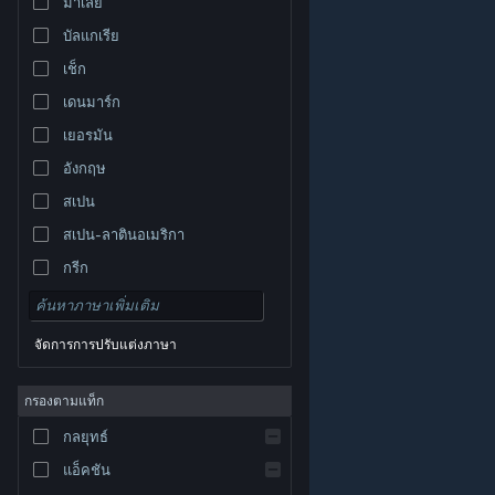
มาเลย์
บัลแกเรีย
เช็ก
เดนมาร์ก
เยอรมัน
อังกฤษ
สเปน
สเปน-ลาตินอเมริกา
กรีก
จัดการการปรับแต่งภาษา
© Valve Corporation สงวนลิขสิทธิ์ เครื่องหมายการค้า
กรองตามแท็ก
ทั้งหมดเป็นทรัพย์สินของเจ้าของที่เกี่ยวข้องในสหรัฐอเมริกา
และประเทศอื่น
นโยบายความเป็นส่วนตัว
|
กฎหมาย
|
กลยุทธ์
การช่วยการเข้าถึง
|
ข้อตกลงการสมัครสมาชิกของ
Steam
|
การคืนเงิน
|
คุกกี้
แอ็คชัน