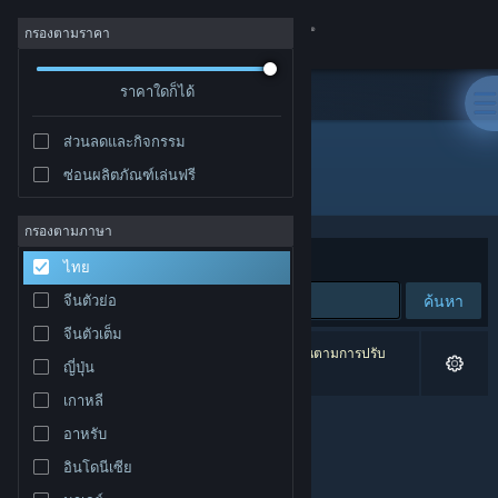
เข้าสู่ระบบ
กรองตามราคา
ร้านค้า
ราคาใดก็ได้
ส่วนลดและกิจกรรม
ชุมชน
ซ่อนผลิตภัณฑ์เล่นฟรี
ผู้พัฒนา: Unknown Conquest Games
เกี่ยวกับ
กรองตามภาษา
จัดเรียงตาม
ความเกี่ยวข้อง
ไทย
ฝ่ายสนับสนุน
ค้นหา
จีนตัวย่อ
จีนตัวเต็ม
เปลี่ยนภาษา
0 ผลลัพธ์ตรงกับที่คุณค้นหา 2 ผลิตภัณฑ์ได้ถูกละเว้นตามการปรับ
ญี่ปุ่น
แต่งของคุณ
รับแอป Steam แบบพกพา
เกาหลี
อาหรับ
ชมเว็บไซต์สำหรับเดสก์ท็อป
อินโดนีเซีย