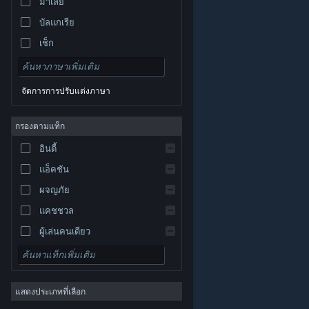
มาเลย์
บัลแกเรีย
เช็ก
เดนมาร์ก
เยอรมัน
จัดการการปรับแต่งภาษา
อังกฤษ
สเปน
กรองตามแท็ก
สเปน-ลาตินอเมริกา
อินดี้
กรีก
แอ็คชัน
ผจญภัย
แคชชวล
ผู้เล่นคนเดียว
© Valve Corporation สงวนลิขสิทธิ์ เครื่องหมายการค้า
จำลองสถานการณ์
ทั้งหมดเป็นทรัพย์สินของเจ้าของที่เกี่ยวข้องในสหรัฐอเมริกา
และประเทศอื่น
นโยบายความเป็นส่วนตัว
|
กฎหมาย
|
เกมสวมบทบาท
การช่วยการเข้าถึง
|
ข้อตกลงการสมัครสมาชิกของ
Steam
|
การคืนเงิน
|
คุกกี้
แสดงประเภทที่เลือก
กลยุทธ์