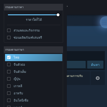
เข้าสู่ระบบ
กรองตามราคา
ร้านค้า
ราคาใดก็ได้
ส่วนลดและกิจกรรม
ชุมชน
ซ่อนผลิตภัณฑ์เล่นฟรี
ผู้พัฒนา: Unfinished Pixel SL
เกี่ยวกับ
กรองตามภาษา
จัดเรียงตาม
ความเกี่ยวข้อง
ไทย
ฝ่ายสนับสนุน
ค้นหา
จีนตัวย่อ
จีนตัวเต็ม
เปลี่ยนภาษา
0 ผลลัพธ์ตรงกับที่คุณค้นหา 3 ผลิตภัณฑ์ได้ถูกละเว้นตามการปรับ
ญี่ปุ่น
แต่งของคุณ
รับแอป Steam แบบพกพา
เกาหลี
อาหรับ
ชมเว็บไซต์สำหรับเดสก์ท็อป
อินโดนีเซีย