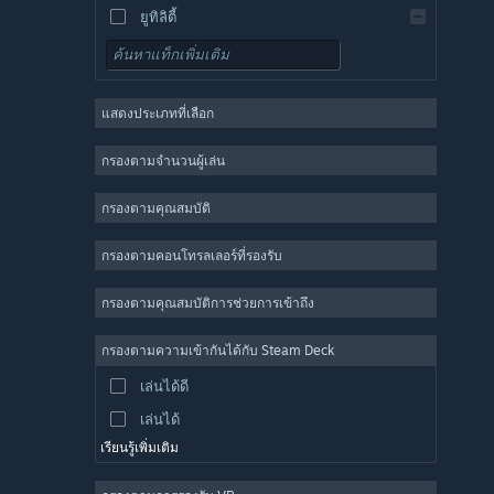
ยูทิลิตี้
เล่นฟรี
เกมสวมบทบาท
แสดงประเภทที่เลือก
ผู้เล่นหลายคนจำนวนมาก
อินดี้
กรองตามจำนวนผู้เล่น
เล่นระหว่างการพัฒนา
กรองตามคุณสมบัติ
แคชชวล
จำลองสถานการณ์
กรองตามคอนโทรลเลอร์ที่รองรับ
แข่งความเร็ว
กรองตามคุณสมบัติการช่วยการเข้าถึง
กีฬา
การผลิตวิดีโอ
กรองตามความเข้ากันได้กับ Steam Deck
การแก้ไขรูปภาพ
เล่นได้ดี
เล่นได้
เรียนรู้เพิ่มเติม