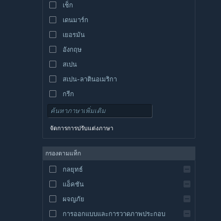
เช็ก
เดนมาร์ก
เยอรมัน
อังกฤษ
สเปน
สเปน-ลาตินอเมริกา
กรีก
จัดการการปรับแต่งภาษา
กรองตามแท็ก
กลยุทธ์
แอ็คชัน
ผจญภัย
การออกแบบและการวาดภาพประกอบ