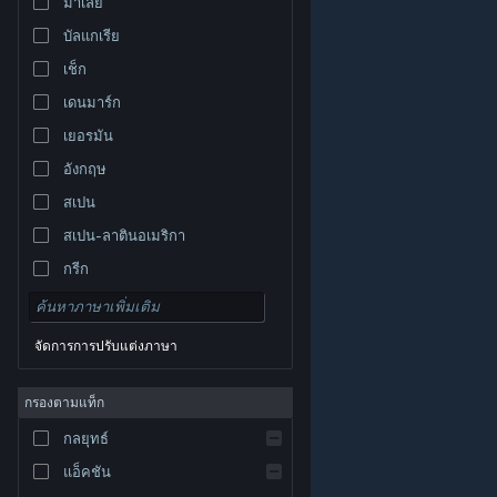
มาเลย์
บัลแกเรีย
เช็ก
เดนมาร์ก
เยอรมัน
อังกฤษ
สเปน
สเปน-ลาตินอเมริกา
กรีก
จัดการการปรับแต่งภาษา
© Valve Corporation สงวนลิขสิทธิ์ เครื่องหมายการค้า
กรองตามแท็ก
ทั้งหมดเป็นทรัพย์สินของเจ้าของที่เกี่ยวข้องในสหรัฐอเมริกา
และประเทศอื่น
นโยบายความเป็นส่วนตัว
|
กฎหมาย
|
กลยุทธ์
การช่วยการเข้าถึง
|
ข้อตกลงการสมัครสมาชิกของ
Steam
|
การคืนเงิน
|
คุกกี้
แอ็คชัน