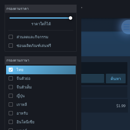
เข้าสู่ระบบ
กรองตามราคา
ร้านค้า
ราคาใดก็ได้
ส่วนลดและกิจกรรม
ชุมชน
ซ่อนผลิตภัณฑ์เล่นฟรี
ผู้พัฒนา: Un Pas Fragile Team
เกี่ยวกับ
กรองตามภาษา
จัดเรียงตาม
ความเกี่ยวข้อง
ไทย
ฝ่ายสนับสนุน
ค้นหา
จีนตัวย่อ
จีนตัวเต็ม
เปลี่ยนภาษา
1 ผลลัพธ์ตรงกับที่คุณค้นหา
ญี่ปุ่น
รับแอป Steam แบบพกพา
Un Pas Fragile
เกาหลี
$1.99
อาหรับ
ชมเว็บไซต์สำหรับเดสก์ท็อป
อินโดนีเซีย