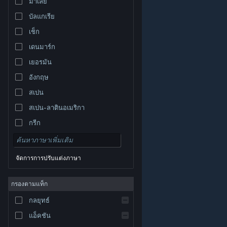
มาเลย์
บัลแกเรีย
เช็ก
เดนมาร์ก
เยอรมัน
อังกฤษ
สเปน
สเปน-ลาตินอเมริกา
กรีก
จัดการการปรับแต่งภาษา
© Valve Corporation สงวนลิขสิทธิ์ เครื่องหมายการค้า
กรองตามแท็ก
ทั้งหมดเป็นทรัพย์สินของเจ้าของที่เกี่ยวข้องในสหรัฐอเมริกา
และประเทศอื่น
นโยบายความเป็นส่วนตัว
|
กฎหมาย
|
กลยุทธ์
การช่วยการเข้าถึง
|
ข้อตกลงการสมัครสมาชิกของ
Steam
|
การคืนเงิน
|
คุกกี้
แอ็คชัน