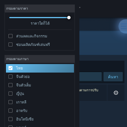
เข้าสู่ระบบ
กรองตามราคา
ร้านค้า
ราคาใดก็ได้
ส่วนลดและกิจกรรม
ชุมชน
ซ่อนผลิตภัณฑ์เล่นฟรี
ผู้พัฒนา: THETABLE Z
เกี่ยวกับ
กรองตามภาษา
จัดเรียงตาม
ความเกี่ยวข้อง
ไทย
ฝ่ายสนับสนุน
ค้นหา
จีนตัวย่อ
จีนตัวเต็ม
เปลี่ยนภาษา
0 ผลลัพธ์ตรงกับที่คุณค้นหา 3 ผลิตภัณฑ์ได้ถูกละเว้นตามการปรับ
ญี่ปุ่น
แต่งของคุณ
รับแอป Steam แบบพกพา
เกาหลี
อาหรับ
ชมเว็บไซต์สำหรับเดสก์ท็อป
อินโดนีเซีย