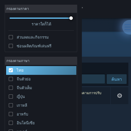
เข้าสู่ระบบ
กรองตามราคา
ร้านค้า
ราคาใดก็ได้
ส่วนลดและกิจกรรม
ชุมชน
ซ่อนผลิตภัณฑ์เล่นฟรี
ผู้พัฒนา: Sword N' Wands
เกี่ยวกับ
กรองตามภาษา
จัดเรียงตาม
ความเกี่ยวข้อง
ไทย
ฝ่ายสนับสนุน
ค้นหา
จีนตัวย่อ
จีนตัวเต็ม
เปลี่ยนภาษา
0 ผลลัพธ์ตรงกับที่คุณค้นหา 1 ผลิตภัณฑ์ได้ถูกละเว้นตามการปรับ
ญี่ปุ่น
แต่งของคุณ
รับแอป Steam แบบพกพา
เกาหลี
อาหรับ
ชมเว็บไซต์สำหรับเดสก์ท็อป
อินโดนีเซีย