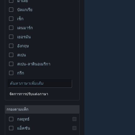
มาเลย์
บัลแกเรีย
เช็ก
เดนมาร์ก
เยอรมัน
อังกฤษ
สเปน
สเปน-ลาตินอเมริกา
กรีก
จัดการการปรับแต่งภาษา
© Valve Corporation สงวนลิขสิทธิ์ เครื่องหมายการค้า
กรองตามแท็ก
ทั้งหมดเป็นทรัพย์สินของเจ้าของที่เกี่ยวข้องในสหรัฐอเมริกา
และประเทศอื่น
นโยบายความเป็นส่วนตัว
|
กฎหมาย
|
กลยุทธ์
การช่วยการเข้าถึง
|
ข้อตกลงการสมัครสมาชิกของ
Steam
|
การคืนเงิน
|
คุกกี้
แอ็คชัน