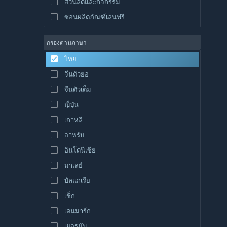
ส่วนลดและกิจกรรม
ซ่อนผลิตภัณฑ์เล่นฟรี
กรองตามภาษา
ไทย
จีนตัวย่อ
จีนตัวเต็ม
ญี่ปุ่น
เกาหลี
อาหรับ
อินโดนีเซีย
มาเลย์
บัลแกเรีย
เช็ก
เดนมาร์ก
เยอรมัน