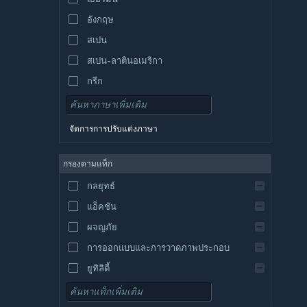
อังกฤษ
สเปน
สเปน-ลาตินอเมริกา
กรีก
จัดการการปรับแต่งภาษา
กรองตามแท็ก
กลยุทธ์
แอ็คชัน
ผจญภัย
การออกแบบและการวาดภาพประกอบ
ยูทิลิตี้
เล่นฟรี