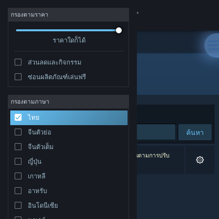
เข้าสู่ระบบ
กรองตามราคา
ร้านค้า
ราคาใดก็ได้
ส่วนลดและกิจกรรม
ชุมชน
ซ่อนผลิตภัณฑ์เล่นฟรี
ผู้พัฒนา: Studio SyndiCat
เกี่ยวกับ
กรองตามภาษา
จัดเรียงตาม
ความเกี่ยวข้อง
ไทย
ฝ่ายสนับสนุน
ค้นหา
จีนตัวย่อ
จีนตัวเต็ม
เปลี่ยนภาษา
0 ผลลัพธ์ตรงกับที่คุณค้นหา 6 ผลิตภัณฑ์ได้ถูกละเว้นตามการปรับ
ญี่ปุ่น
แต่งของคุณ
รับแอป Steam แบบพกพา
เกาหลี
อาหรับ
ชมเว็บไซต์สำหรับเดสก์ท็อป
อินโดนีเซีย