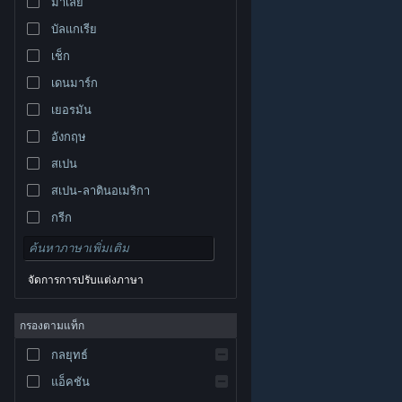
มาเลย์
บัลแกเรีย
เช็ก
เดนมาร์ก
เยอรมัน
อังกฤษ
สเปน
สเปน-ลาตินอเมริกา
กรีก
จัดการการปรับแต่งภาษา
© Valve Corporation สงวนลิขสิทธิ์ เครื่องหมายการค้า
กรองตามแท็ก
ทั้งหมดเป็นทรัพย์สินของเจ้าของที่เกี่ยวข้องในสหรัฐอเมริกา
และประเทศอื่น
นโยบายความเป็นส่วนตัว
|
กฎหมาย
|
กลยุทธ์
การช่วยการเข้าถึง
|
ข้อตกลงการสมัครสมาชิกของ
Steam
|
การคืนเงิน
|
คุกกี้
แอ็คชัน