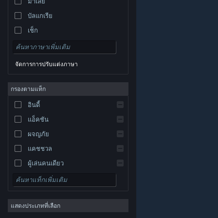
มาเลย์
บัลแกเรีย
เช็ก
เดนมาร์ก
เยอรมัน
จัดการการปรับแต่งภาษา
อังกฤษ
สเปน
กรองตามแท็ก
สเปน-ลาตินอเมริกา
อินดี้
กรีก
แอ็คชัน
ผจญภัย
แคชชวล
ผู้เล่นคนเดียว
© Valve Corporation สงวนลิขสิทธิ์ เครื่องหมายการค้า
จำลองสถานการณ์
ทั้งหมดเป็นทรัพย์สินของเจ้าของที่เกี่ยวข้องในสหรัฐอเมริกา
และประเทศอื่น
นโยบายความเป็นส่วนตัว
|
กฎหมาย
|
เกมสวมบทบาท
การช่วยการเข้าถึง
|
ข้อตกลงการสมัครสมาชิกของ
Steam
|
การคืนเงิน
|
คุกกี้
แสดงประเภทที่เลือก
กลยุทธ์