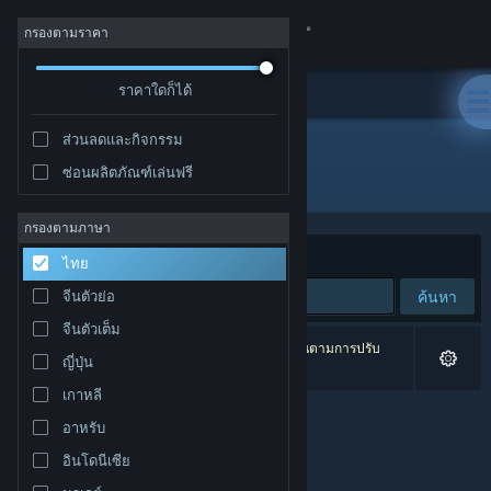
เข้าสู่ระบบ
กรองตามราคา
ร้านค้า
ราคาใดก็ได้
ส่วนลดและกิจกรรม
ชุมชน
ซ่อนผลิตภัณฑ์เล่นฟรี
ผู้พัฒนา: Spiderwork Games
เกี่ยวกับ
กรองตามภาษา
จัดเรียงตาม
ความเกี่ยวข้อง
ไทย
ฝ่ายสนับสนุน
ค้นหา
จีนตัวย่อ
จีนตัวเต็ม
เปลี่ยนภาษา
0 ผลลัพธ์ตรงกับที่คุณค้นหา 5 ผลิตภัณฑ์ได้ถูกละเว้นตามการปรับ
ญี่ปุ่น
แต่งของคุณ
รับแอป Steam แบบพกพา
เกาหลี
อาหรับ
ชมเว็บไซต์สำหรับเดสก์ท็อป
อินโดนีเซีย