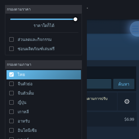
เข้าสู่ระบบ
กรองตามราคา
ร้านค้า
ราคาใดก็ได้
ส่วนลดและกิจกรรม
ชุมชน
ซ่อนผลิตภัณฑ์เล่นฟรี
ผู้พัฒนา: SmoothBrainDev
เกี่ยวกับ
กรองตามภาษา
จัดเรียงตาม
ความเกี่ยวข้อง
ไทย
ฝ่ายสนับสนุน
ค้นหา
จีนตัวย่อ
จีนตัวเต็ม
เปลี่ยนภาษา
1 ผลลัพธ์ตรงกับที่คุณค้นหา 1 ผลิตภัณฑ์ได้ถูกละเว้นตามการปรับ
ญี่ปุ่น
แต่งของคุณ
รับแอป Steam แบบพกพา
เกาหลี
INCISION Soundtrack
$6.99
อาหรับ
ชมเว็บไซต์สำหรับเดสก์ท็อป
อินโดนีเซีย