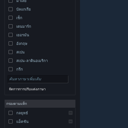
มาเลย์
บัลแกเรีย
เช็ก
เดนมาร์ก
เยอรมัน
อังกฤษ
สเปน
สเปน-ลาตินอเมริกา
กรีก
จัดการการปรับแต่งภาษา
© Valve Corporation สงวนลิขสิทธิ์ เครื่องหมายการค้า
กรองตามแท็ก
ทั้งหมดเป็นทรัพย์สินของเจ้าของที่เกี่ยวข้องในสหรัฐอเมริกา
และประเทศอื่น
นโยบายความเป็นส่วนตัว
|
กฎหมาย
|
กลยุทธ์
การช่วยการเข้าถึง
|
ข้อตกลงการสมัครสมาชิกของ
Steam
|
การคืนเงิน
|
คุกกี้
แอ็คชัน