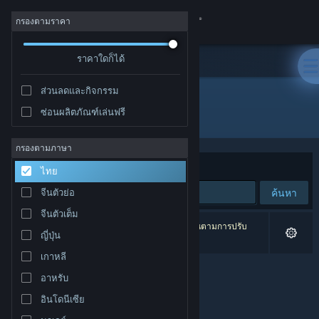
เข้าสู่ระบบ
กรองตามราคา
ร้านค้า
ราคาใดก็ได้
ส่วนลดและกิจกรรม
ชุมชน
ซ่อนผลิตภัณฑ์เล่นฟรี
ผู้พัฒนา: Skeleboom Project
เกี่ยวกับ
กรองตามภาษา
จัดเรียงตาม
ความเกี่ยวข้อง
ไทย
ฝ่ายสนับสนุน
ค้นหา
จีนตัวย่อ
จีนตัวเต็ม
เปลี่ยนภาษา
0 ผลลัพธ์ตรงกับที่คุณค้นหา 2 ผลิตภัณฑ์ได้ถูกละเว้นตามการปรับ
ญี่ปุ่น
แต่งของคุณ
รับแอป Steam แบบพกพา
เกาหลี
อาหรับ
ชมเว็บไซต์สำหรับเดสก์ท็อป
อินโดนีเซีย