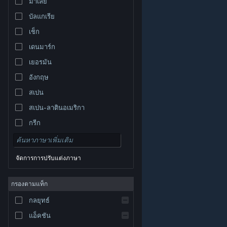
มาเลย์
บัลแกเรีย
เช็ก
เดนมาร์ก
เยอรมัน
อังกฤษ
สเปน
สเปน-ลาตินอเมริกา
กรีก
จัดการการปรับแต่งภาษา
© Valve Corporation สงวนลิขสิทธิ์ เครื่องหมายการค้า
กรองตามแท็ก
ทั้งหมดเป็นทรัพย์สินของเจ้าของที่เกี่ยวข้องในสหรัฐอเมริกา
และประเทศอื่น
นโยบายความเป็นส่วนตัว
|
กฎหมาย
|
กลยุทธ์
การช่วยการเข้าถึง
|
ข้อตกลงการสมัครสมาชิกของ
Steam
|
การคืนเงิน
|
คุกกี้
แอ็คชัน