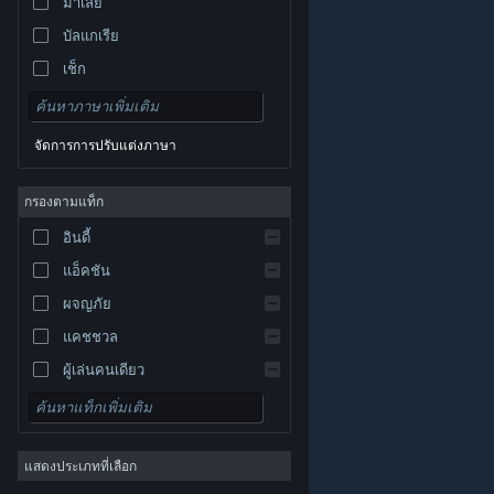
มาเลย์
บัลแกเรีย
เช็ก
เดนมาร์ก
เยอรมัน
จัดการการปรับแต่งภาษา
อังกฤษ
สเปน
กรองตามแท็ก
สเปน-ลาตินอเมริกา
อินดี้
กรีก
แอ็คชัน
ผจญภัย
แคชชวล
ผู้เล่นคนเดียว
© Valve Corporation สงวนลิขสิทธิ์ เครื่องหมายการค้า
จำลองสถานการณ์
ทั้งหมดเป็นทรัพย์สินของเจ้าของที่เกี่ยวข้องในสหรัฐอเมริกา
และประเทศอื่น
นโยบายความเป็นส่วนตัว
|
กฎหมาย
|
เกมสวมบทบาท
การช่วยการเข้าถึง
|
ข้อตกลงการสมัครสมาชิกของ
Steam
|
การคืนเงิน
|
คุกกี้
แสดงประเภทที่เลือก
กลยุทธ์