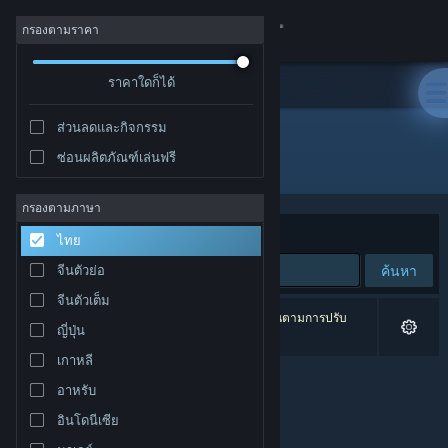
เข้าสู่ระบบ
กรองตามราคา
ร้านค้า
ราคาใดก็ได้
ส่วนลดและกิจกรรม
ชุมชน
ซ่อนผลิตภัณฑ์เล่นฟรี
ผู้พัฒนา: Seidlsoft
เกี่ยวกับ
กรองตามภาษา
จัดเรียงตาม
ความเกี่ยวข้อง
ไทย
ฝ่ายสนับสนุน
ค้นหา
จีนตัวย่อ
จีนตัวเต็ม
เปลี่ยนภาษา
0 ผลลัพธ์ตรงกับที่คุณค้นหา 2 ผลิตภัณฑ์ได้ถูกละเว้นตามการปรับ
ญี่ปุ่น
แต่งของคุณ
รับแอป Steam แบบพกพา
เกาหลี
อาหรับ
ชมเว็บไซต์สำหรับเดสก์ท็อป
อินโดนีเซีย