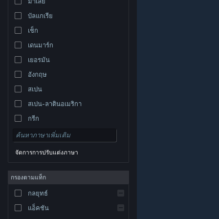
มาเลย์
บัลแกเรีย
เช็ก
เดนมาร์ก
เยอรมัน
อังกฤษ
สเปน
สเปน-ลาตินอเมริกา
กรีก
จัดการการปรับแต่งภาษา
© Valve Corporation สงวนลิขสิทธิ์ เครื่องหมายการค้า
กรองตามแท็ก
ทั้งหมดเป็นทรัพย์สินของเจ้าของที่เกี่ยวข้องในสหรัฐอเมริกา
และประเทศอื่น
นโยบายความเป็นส่วนตัว
|
กฎหมาย
|
กลยุทธ์
การช่วยการเข้าถึง
|
ข้อตกลงการสมัครสมาชิกของ
Steam
|
การคืนเงิน
|
คุกกี้
แอ็คชัน