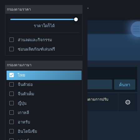
เข้าสู่ระบบ
กรองตามราคา
ร้านค้า
ราคาใดก็ได้
ส่วนลดและกิจกรรม
ชุมชน
ซ่อนผลิตภัณฑ์เล่นฟรี
ผู้พัฒนา: Samuka Gomes
เกี่ยวกับ
กรองตามภาษา
จัดเรียงตาม
ความเกี่ยวข้อง
ไทย
ฝ่ายสนับสนุน
ค้นหา
จีนตัวย่อ
จีนตัวเต็ม
เปลี่ยนภาษา
0 ผลลัพธ์ตรงกับที่คุณค้นหา 8 ผลิตภัณฑ์ได้ถูกละเว้นตามการปรับ
ญี่ปุ่น
แต่งของคุณ
รับแอป Steam แบบพกพา
เกาหลี
อาหรับ
ชมเว็บไซต์สำหรับเดสก์ท็อป
อินโดนีเซีย