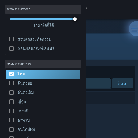
เข้าสู่ระบบ
กรองตามราคา
ร้านค้า
ราคาใดก็ได้
ส่วนลดและกิจกรรม
ชุมชน
ซ่อนผลิตภัณฑ์เล่นฟรี
ผู้พัฒนา: STUDIO PIERROT
เกี่ยวกับ
กรองตามภาษา
จัดเรียงตาม
ความเกี่ยวข้อง
ไทย
ฝ่ายสนับสนุน
ค้นหา
จีนตัวย่อ
จีนตัวเต็ม
เปลี่ยนภาษา
0 ผลลัพธ์ตรงกับที่คุณค้นหา
ญี่ปุ่น
รับแอป Steam แบบพกพา
เกาหลี
อาหรับ
ชมเว็บไซต์สำหรับเดสก์ท็อป
อินโดนีเซีย