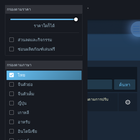
เข้าสู่ระบบ
กรองตามราคา
ร้านค้า
ราคาใดก็ได้
ส่วนลดและกิจกรรม
ชุมชน
ซ่อนผลิตภัณฑ์เล่นฟรี
ผู้พัฒนา: Ran
เกี่ยวกับ
กรองตามภาษา
จัดเรียงตาม
ความเกี่ยวข้อง
ไทย
ฝ่ายสนับสนุน
ค้นหา
จีนตัวย่อ
จีนตัวเต็ม
เปลี่ยนภาษา
0 ผลลัพธ์ตรงกับที่คุณค้นหา 2 ผลิตภัณฑ์ได้ถูกละเว้นตามการปรับ
ญี่ปุ่น
แต่งของคุณ
รับแอป Steam แบบพกพา
เกาหลี
อาหรับ
ชมเว็บไซต์สำหรับเดสก์ท็อป
อินโดนีเซีย