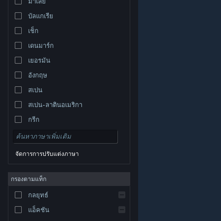
มาเลย์
บัลแกเรีย
เช็ก
เดนมาร์ก
เยอรมัน
อังกฤษ
สเปน
สเปน-ลาตินอเมริกา
กรีก
จัดการการปรับแต่งภาษา
© Valve Corporation สงวนลิขสิทธิ์ เครื่องหมายการค้า
กรองตามแท็ก
ทั้งหมดเป็นทรัพย์สินของเจ้าของที่เกี่ยวข้องในสหรัฐอเมริกา
และประเทศอื่น
นโยบายความเป็นส่วนตัว
|
กฎหมาย
|
กลยุทธ์
การช่วยการเข้าถึง
|
ข้อตกลงการสมัครสมาชิกของ
Steam
|
การคืนเงิน
|
คุกกี้
แอ็คชัน