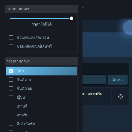
เข้าสู่ระบบ
กรองตามราคา
ร้านค้า
ราคาใดก็ได้
ส่วนลดและกิจกรรม
ชุมชน
ซ่อนผลิตภัณฑ์เล่นฟรี
ผู้พัฒนา: Radon Labs
เกี่ยวกับ
กรองตามภาษา
จัดเรียงตาม
ความเกี่ยวข้อง
ไทย
ฝ่ายสนับสนุน
ค้นหา
จีนตัวย่อ
จีนตัวเต็ม
เปลี่ยนภาษา
0 ผลลัพธ์ตรงกับที่คุณค้นหา 2 ผลิตภัณฑ์ได้ถูกละเว้นตามการปรับ
ญี่ปุ่น
แต่งของคุณ
รับแอป Steam แบบพกพา
เกาหลี
อาหรับ
ชมเว็บไซต์สำหรับเดสก์ท็อป
อินโดนีเซีย