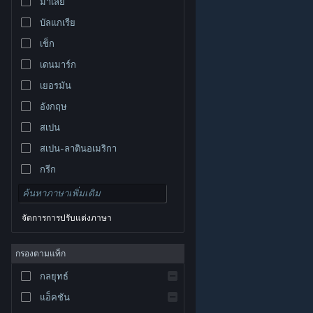
มาเลย์
บัลแกเรีย
เช็ก
เดนมาร์ก
เยอรมัน
อังกฤษ
สเปน
สเปน-ลาตินอเมริกา
กรีก
จัดการการปรับแต่งภาษา
© Valve Corporation สงวนลิขสิทธิ์ เครื่องหมายการค้า
กรองตามแท็ก
ทั้งหมดเป็นทรัพย์สินของเจ้าของที่เกี่ยวข้องในสหรัฐอเมริกา
และประเทศอื่น
นโยบายความเป็นส่วนตัว
|
กฎหมาย
|
กลยุทธ์
การช่วยการเข้าถึง
|
ข้อตกลงการสมัครสมาชิกของ
Steam
|
การคืนเงิน
|
คุกกี้
แอ็คชัน