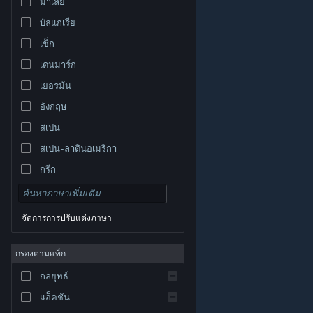
มาเลย์
บัลแกเรีย
เช็ก
เดนมาร์ก
เยอรมัน
อังกฤษ
สเปน
สเปน-ลาตินอเมริกา
กรีก
จัดการการปรับแต่งภาษา
© Valve Corporation สงวนลิขสิทธิ์ เครื่องหมายการค้า
กรองตามแท็ก
ทั้งหมดเป็นทรัพย์สินของเจ้าของที่เกี่ยวข้องในสหรัฐอเมริกา
และประเทศอื่น
นโยบายความเป็นส่วนตัว
|
กฎหมาย
|
กลยุทธ์
การช่วยการเข้าถึง
|
ข้อตกลงการสมัครสมาชิกของ
Steam
|
การคืนเงิน
|
คุกกี้
แอ็คชัน