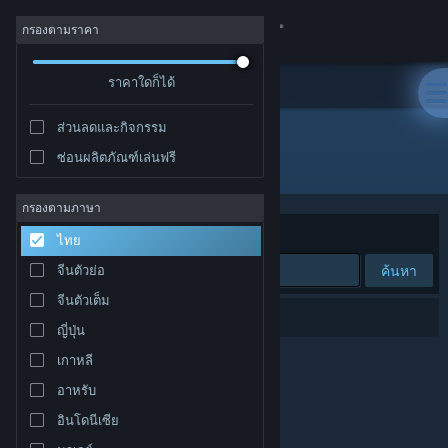
เข้าสู่ระบบ
กรองตามราคา
ร้านค้า
ราคาใดก็ได้
ส่วนลดและกิจกรรม
ชุมชน
ซ่อนผลิตภัณฑ์เล่นฟรี
ผู้พัฒนา: PurpleLamp
เกี่ยวกับ
กรองตามภาษา
จัดเรียงตาม
ความเกี่ยวข้อง
ไทย
ฝ่ายสนับสนุน
ค้นหา
จีนตัวย่อ
จีนตัวเต็ม
เปลี่ยนภาษา
0 ผลลัพธ์ตรงกับที่คุณค้นหา
ญี่ปุ่น
รับแอป Steam แบบพกพา
เกาหลี
อาหรับ
ชมเว็บไซต์สำหรับเดสก์ท็อป
อินโดนีเซีย