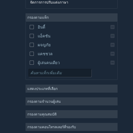
จัดการการปรับแต่งภาษา
อังกฤษ
สเปน
กรองตามแท็ก
สเปน-ลาตินอเมริกา
อินดี้
กรีก
แอ็คชัน
ผจญภัย
แคชชวล
ผู้เล่นคนเดียว
จำลองสถานการณ์
เกมสวมบทบาท
แสดงประเภทที่เลือก
กลยุทธ์
2 มิติ
กรองตามจำนวนผู้เล่น
เล่นระหว่างการพัฒนา
กรองตามคุณสมบัติ
3 มิติ
เล่นฟรี
กรองตามคอนโทรลเลอร์ที่รองรับ