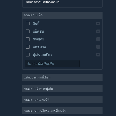
จัดการการปรับแต่งภาษา
อังกฤษ
สเปน
กรองตามแท็ก
สเปน-ลาตินอเมริกา
อินดี้
กรีก
แอ็คชัน
ผจญภัย
แคชชวล
ผู้เล่นคนเดียว
จำลองสถานการณ์
เกมสวมบทบาท
แสดงประเภทที่เลือก
กลยุทธ์
2 มิติ
กรองตามจำนวนผู้เล่น
เล่นระหว่างการพัฒนา
กรองตามคุณสมบัติ
3 มิติ
เล่นฟรี
กรองตามคอนโทรลเลอร์ที่รองรับ