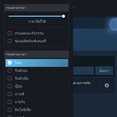
เข้าสู่ระบบ
กรองตามราคา
ร้านค้า
ราคาใดก็ได้
ส่วนลดและกิจกรรม
ชุมชน
ซ่อนผลิตภัณฑ์เล่นฟรี
ผู้พัฒนา: OneManArmy
เกี่ยวกับ
กรองตามภาษา
จัดเรียงตาม
ความเกี่ยวข้อง
ไทย
ฝ่ายสนับสนุน
ค้นหา
จีนตัวย่อ
จีนตัวเต็ม
เปลี่ยนภาษา
0 ผลลัพธ์ตรงกับที่คุณค้นหา 2 ผลิตภัณฑ์ได้ถูกละเว้นตามการปรับ
ญี่ปุ่น
แต่งของคุณ
รับแอป Steam แบบพกพา
เกาหลี
อาหรับ
ชมเว็บไซต์สำหรับเดสก์ท็อป
อินโดนีเซีย