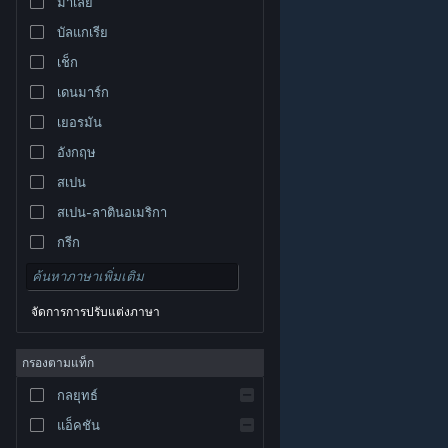
มาเลย์
บัลแกเรีย
เช็ก
เดนมาร์ก
เยอรมัน
อังกฤษ
สเปน
สเปน-ลาตินอเมริกา
กรีก
จัดการการปรับแต่งภาษา
© Valve Corporation สงวนลิขสิทธิ์ เครื่องหมายการค้า
กรองตามแท็ก
ทั้งหมดเป็นทรัพย์สินของเจ้าของที่เกี่ยวข้องในสหรัฐอเมริกา
และประเทศอื่น
นโยบายความเป็นส่วนตัว
|
กฎหมาย
|
กลยุทธ์
การช่วยการเข้าถึง
|
ข้อตกลงการสมัครสมาชิกของ
Steam
|
การคืนเงิน
|
คุกกี้
แอ็คชัน