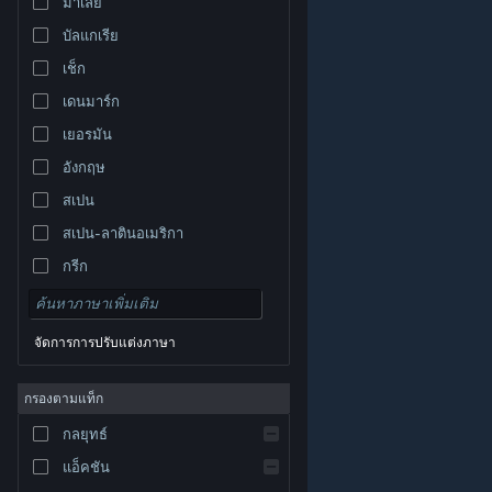
มาเลย์
บัลแกเรีย
เช็ก
เดนมาร์ก
เยอรมัน
อังกฤษ
สเปน
สเปน-ลาตินอเมริกา
กรีก
จัดการการปรับแต่งภาษา
© Valve Corporation สงวนลิขสิทธิ์ เครื่องหมายการค้า
กรองตามแท็ก
ทั้งหมดเป็นทรัพย์สินของเจ้าของที่เกี่ยวข้องในสหรัฐอเมริกา
และประเทศอื่น
นโยบายความเป็นส่วนตัว
|
กฎหมาย
|
กลยุทธ์
การช่วยการเข้าถึง
|
ข้อตกลงการสมัครสมาชิกของ
Steam
|
การคืนเงิน
|
คุกกี้
แอ็คชัน