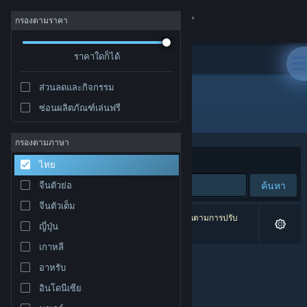
เข้าสู่ระบบ
กรองตามราคา
ร้านค้า
ราคาใดก็ได้
ส่วนลดและกิจกรรม
ชุมชน
ซ่อนผลิตภัณฑ์เล่นฟรี
ผู้พัฒนา: Oktay ŞAHİN
เกี่ยวกับ
กรองตามภาษา
จัดเรียงตาม
ความเกี่ยวข้อง
ไทย
ฝ่ายสนับสนุน
ค้นหา
จีนตัวย่อ
จีนตัวเต็ม
เปลี่ยนภาษา
0 ผลลัพธ์ตรงกับที่คุณค้นหา 1 ผลิตภัณฑ์ได้ถูกละเว้นตามการปรับ
ญี่ปุ่น
แต่งของคุณ
รับแอป Steam แบบพกพา
เกาหลี
อาหรับ
ชมเว็บไซต์สำหรับเดสก์ท็อป
อินโดนีเซีย