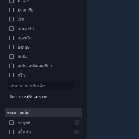
มาเลย์
บัลแกเรีย
เช็ก
เดนมาร์ก
เยอรมัน
อังกฤษ
สเปน
สเปน-ลาตินอเมริกา
กรีก
จัดการการปรับแต่งภาษา
© Valve Corporation สงวนลิขสิทธิ์ เครื่องหมายการค้า
กรองตามแท็ก
ทั้งหมดเป็นทรัพย์สินของเจ้าของที่เกี่ยวข้องในสหรัฐอเมริกา
และประเทศอื่น
นโยบายความเป็นส่วนตัว
|
กฎหมาย
|
กลยุทธ์
การช่วยการเข้าถึง
|
ข้อตกลงการสมัครสมาชิกของ
Steam
|
การคืนเงิน
|
คุกกี้
แอ็คชัน