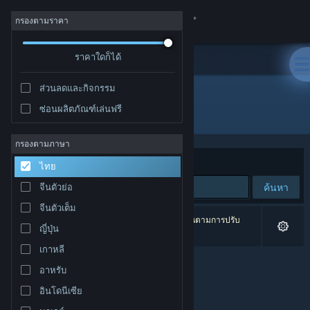
เข้าสู่ระบบ
กรองตามราคา
ร้านค้า
ราคาใดก็ได้
ส่วนลดและกิจกรรม
ชุมชน
ซ่อนผลิตภัณฑ์เล่นฟรี
ผู้พัฒนา: OE WORKS
เกี่ยวกับ
กรองตามภาษา
จัดเรียงตาม
ความเกี่ยวข้อง
ไทย
ฝ่ายสนับสนุน
ค้นหา
จีนตัวย่อ
จีนตัวเต็ม
เปลี่ยนภาษา
0 ผลลัพธ์ตรงกับที่คุณค้นหา 6 ผลิตภัณฑ์ได้ถูกละเว้นตามการปรับ
ญี่ปุ่น
แต่งของคุณ
รับแอป Steam แบบพกพา
เกาหลี
อาหรับ
ชมเว็บไซต์สำหรับเดสก์ท็อป
อินโดนีเซีย