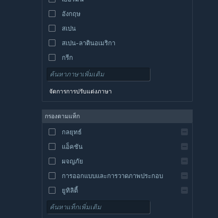
อังกฤษ
สเปน
สเปน-ลาตินอเมริกา
กรีก
จัดการการปรับแต่งภาษา
กรองตามแท็ก
กลยุทธ์
แอ็คชัน
ผจญภัย
การออกแบบและการวาดภาพประกอบ
ยูทิลิตี้
เล่นฟรี