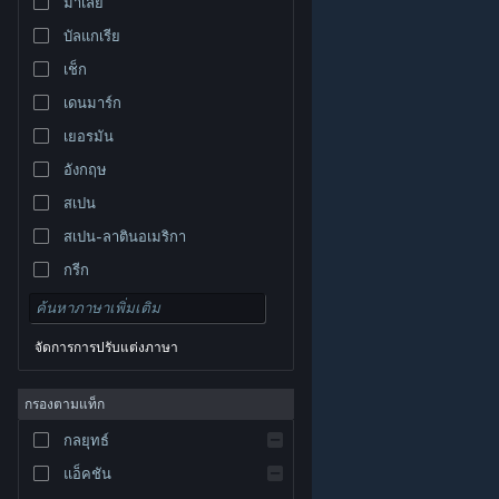
มาเลย์
บัลแกเรีย
เช็ก
เดนมาร์ก
เยอรมัน
อังกฤษ
สเปน
สเปน-ลาตินอเมริกา
กรีก
จัดการการปรับแต่งภาษา
© Valve Corporation สงวนลิขสิทธิ์ เครื่องหมายการค้า
กรองตามแท็ก
ทั้งหมดเป็นทรัพย์สินของเจ้าของที่เกี่ยวข้องในสหรัฐอเมริกา
และประเทศอื่น
นโยบายความเป็นส่วนตัว
|
กฎหมาย
|
กลยุทธ์
การช่วยการเข้าถึง
|
ข้อตกลงการสมัครสมาชิกของ
Steam
|
การคืนเงิน
|
คุกกี้
แอ็คชัน