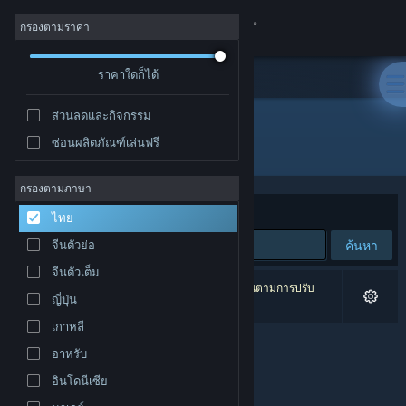
เข้าสู่ระบบ
กรองตามราคา
ร้านค้า
ราคาใดก็ได้
ส่วนลดและกิจกรรม
ชุมชน
ซ่อนผลิตภัณฑ์เล่นฟรี
ผู้พัฒนา: Nerdvision Games
เกี่ยวกับ
กรองตามภาษา
จัดเรียงตาม
ความเกี่ยวข้อง
ไทย
ฝ่ายสนับสนุน
ค้นหา
จีนตัวย่อ
จีนตัวเต็ม
เปลี่ยนภาษา
0 ผลลัพธ์ตรงกับที่คุณค้นหา 6 ผลิตภัณฑ์ได้ถูกละเว้นตามการปรับ
ญี่ปุ่น
แต่งของคุณ
รับแอป Steam แบบพกพา
เกาหลี
อาหรับ
ชมเว็บไซต์สำหรับเดสก์ท็อป
อินโดนีเซีย