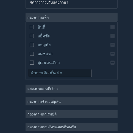
จัดการการปรับแต่งภาษา
อังกฤษ
สเปน
กรองตามแท็ก
สเปน-ลาตินอเมริกา
อินดี้
กรีก
แอ็คชัน
ผจญภัย
แคชชวล
ผู้เล่นคนเดียว
จำลองสถานการณ์
เกมสวมบทบาท
แสดงประเภทที่เลือก
กลยุทธ์
2 มิติ
กรองตามจำนวนผู้เล่น
เล่นระหว่างการพัฒนา
กรองตามคุณสมบัติ
3 มิติ
เล่นฟรี
กรองตามคอนโทรลเลอร์ที่รองรับ